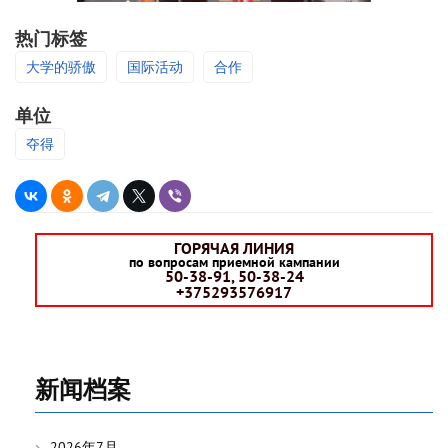
热门标签
大学的骄傲
国际活动
合作
单位
夺得
ГОРЯЧАЯ ЛИНИЯ
по вопросам приемной кампании
50-38-91, 50-38-24
+375293576917
新闻档案
2026年7月