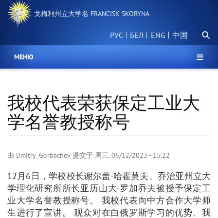
跳
戈梅利州立大学名 FRANCISK SKORYNA
转
到
搜
主
РУС
БЕЛ
中国
索
要
内
МЕНЮ
容
我校代表荣获保定工​​业大
学名誉教授称号
由
Dmitry_Gorbachev
提交于
周三, 06/12/2023 - 15:22
12月6日，学校校长谢尔盖·哈霍莫夫、乔治亚州立大
学理化研究所所长亚历山大·罗加乔夫被授予保定工
业大学名誉教授称号。 我校代表向中方合作大学师
生进行了宣讲。 观众对在白俄罗斯学习的优势、我