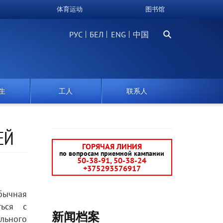
体育运动
图书馆
搜
РУС
БЕЛ
中国
索
生
工人
联系人
ЕЙ
ГОРЯЧАЯ ЛИНИЯ
по вопросам приемной кампании
50-38-91, 50-38-24
+375293576917
бычная
ться с
新闻档案
льного