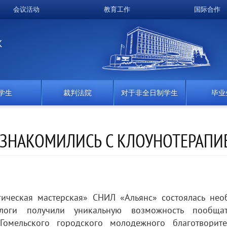
会议活动
教育工作
国际合作
K
学生
裁判法院
对于非全日制学生
毕业
ЗНАКОМИЛИСЬ С КЛОУНОТЕРАПИ
ическая мастерская» СНИЛ «Альянс» состоялась нео
хологи получили уникальную возможность пообща
Гомельского городского молодежного благотворите