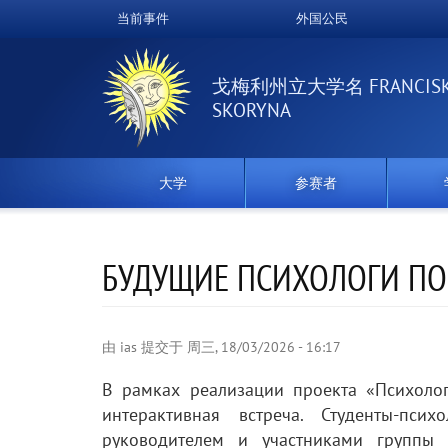
跳
当前事件
外国公民
Верхнее
转
到
меню
主
戈梅利州立大学名 FRANCIS
要
SKORYNA
内
容
大学
参赛者
БУДУЩИЕ ПСИХОЛОГИ ПО
由
ias
提交于
周三, 18/03/2026 - 16:17
В рамках реализации проекта «Психолог
интерактивная встреча. Студенты-пси
руководителем и участниками группы 