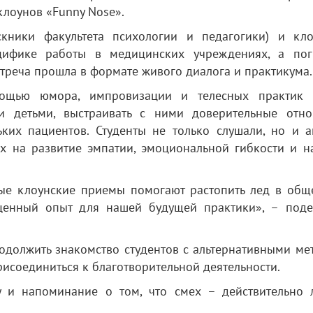
лоунов «Funny Nose».
скники факультета психологии и педагогики) и кло
цифике работы в медицинских учреждениях, а пог
стреча прошла в формате живого диалога и практикума.
мощью юмора, импровизации и телесных практик
ми детьми, выстраивать с ними доверительные отно
ьких пациентов. Студенты не только слушали, но и а
ых на развитие эмпатии, эмоциональной гибкости и н
тые клоунские приемы помогают растопить лед в общ
сценный опыт для нашей будущей практики», – поде
одолжить знакомство студентов с альтернативными ме
исоединиться к благотворительной деятельности.
у и напоминание о том, что смех – действительно 