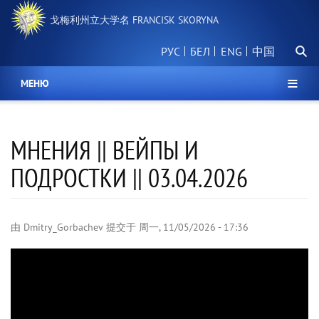
跳
戈梅利州立大学名 FRANCISK SKORYNA
转
到
搜
主
РУС
БЕЛ
中国
索
要
内
МЕНЮ
容
МНЕНИЯ || ВЕЙПЫ И
ПОДРОСТКИ || 03.04.2026
由
Dmitry_Gorbachev
提交于
周一, 11/05/2026 - 17:36