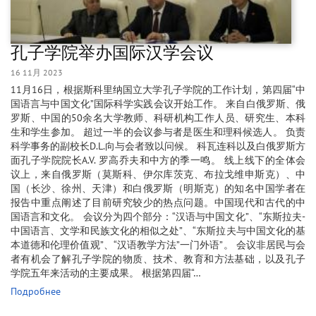
孔子学院举办国际汉学会议
16 11月 2023
11月16日，根据斯科里纳国立大学孔子学院的工作计划，第四届“中
国语言与中国文化”国际科学实践会议开始工作。 来自白俄罗斯、俄
罗斯、中国的50余名大学教师、科研机构工作人员、研究生、本科
生和学生参加。 超过一半的会议参与者是医生和理科候选人。 负责
科学事务的副校长D.L.向与会者致以问候。 科瓦连科以及白俄罗斯方
面孔子学院院长A.V. 罗高乔夫和中方的季一鸣。 线上线下的全体会
议上，来自俄罗斯（莫斯科、伊尔库茨克、布拉戈维申斯克）、中
国（长沙、徐州、天津）和白俄罗斯（明斯克）的知名中国学者在
报告中重点阐述了目前研究较少的热点问题。中国现代和古代的中
国语言和文化。 会议分为四个部分：“汉语与中国文化”、“东斯拉夫-
中国语言、文学和民族文化的相似之处”、“东斯拉夫与中国文化的基
本道德和伦理价值观”、“汉语教学方法”一门外语”。 会议非居民与会
者有机会了解孔子学院的物质、技术、教育和方法基础，以及孔子
学院五年来活动的主要成果。 根据第四届“…
Подробнее