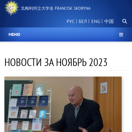
跳
戈梅利州立大学名 FRANCISK SKORYNA
转
到
搜
主
РУС
БЕЛ
中国
索
要
内
МЕНЮ
容
НОВОСТИ ЗА НОЯБРЬ 2023