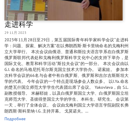
走进科学
29 11月 2023
2023年11月28日至29日，第五届国际青年科学家科学会议“走进科
学：问题、探索、解决方案”在以弗朗西斯·斯卡里纳命名的戈梅利州
立大学举行。 本次会议由俄语、普通和斯拉夫语言学系在白俄罗斯
俄罗斯联邦代表处和戈梅利俄罗斯科学文化中心的支持下举办，是
国际文化、教育和科学活动“斯拉夫会议”的一部分。 本次会议由以
G.I. 命名的马格尼托哥尔斯克国立技术大学协办。 诺索娃。 参加本
次科学会议的66名与会者中有白俄罗斯、俄罗斯和吉尔吉斯斯坦大
学的代表。 今年会议的一个特点是现场参会人数众多。 以I.Ya.命名
的楚瓦什国立师范大学学生代表团出席了会议。 Yakovleva，由 S.L.
副教授领导。 米赫耶娃，以及白俄罗斯国立大学、白俄罗斯国立坦
克师范大学、圣彼得堡国立大学的学生、本科生、研究生。 会议第
一天，举行了全体会议。 会议由戈梅利国立大学语言学院副院长弗
朗西斯·斯科里纳·I.G. 主持开幕。 戈莫诺夫。…
Подробнее