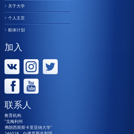
关于大学
个人主页
船体计划
加入
联系人
教育机构
“戈梅利州
弗朗西斯斯卡里亚纳大学“
246028，白俄罗斯共和国，