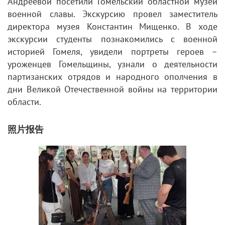
Андреевой посетили Гомельский областной музей
военной славы. Экскурсию провел заместитель
директора музея Константин Мищенко. В ходе
экскурсии студенты познакомились с военной
историей Гомеля, увидели портреты героев –
уроженцев Гомельщины, узнали о деятельности
партизанских отрядов и народного ополчения в
дни Великой Отечественной войны на территории
области.
照片报告