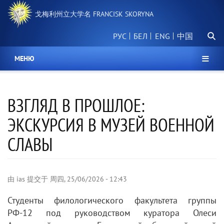
跳
戈梅利州立大学名 FRANCISK SKORYNA
转
到
搜
主
РУС
БЕЛ
中国
索
要
内
МЕНЮ
容
ВЗГЛЯД В ПРОШЛОЕ:
ЭКСКУРСИЯ В МУЗЕЙ ВОЕННОЙ
СЛАВЫ
由
ias
提交于
周四, 25/06/2026 - 12:43
Студенты филологического факультета группы
РФ-12 под руководством куратора Олеси