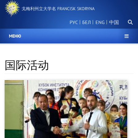
跳
戈梅利州立大学名 FRANCISK SKORYNA
转
到
搜
主
РУС
БЕЛ
中国
索
要
内
МЕНЮ
容
国际活动