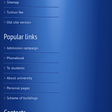
Sitemap
Tuition fee
Old site version
Popular links
Admission campaign
Phonebook
To students
About university
Personal pages
Scheme of buildings