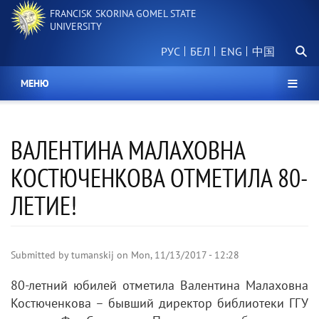
Skip
FRANCISK SKORINA GOMEL STATE
to
UNIVERSITY
main
Searc
content
РУС
БЕЛ
中国
МЕНЮ
ВАЛЕНТИНА МАЛАХОВНА
КОСТЮЧЕНКОВА ОТМЕТИЛА 80-
ЛЕТИЕ!
Submitted by
tumanskij
on
Mon, 11/13/2017 - 12:28
80-летний юбилей отметила Валентина Малаховна
Костюченкова – бывший директор библиотеки ГГУ