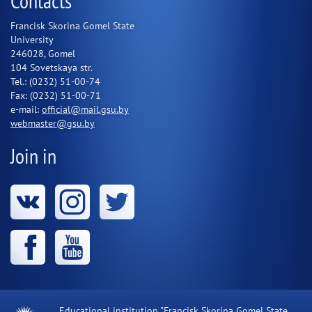
Contacts
Francisk Skorina Gomel State
University
246028, Gomel
104 Sovetskaya str.
Tel.: (0232) 51-00-74
Fax: (0232) 51-00-71
e-mail:
official@mail.gsu.by
webmaster@gsu.by
Join in
Educational institution "Francisk Skorina Gomel State